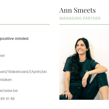
Ann Smeets
MANAGING PARTNER
 positive minded
eer
ard/Wakeboard/(Après)ski
nbiken
actwise.be
 89 91 48