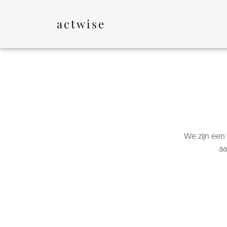
Ga
naar
actwise
de
inhoud
We zijn een
aa