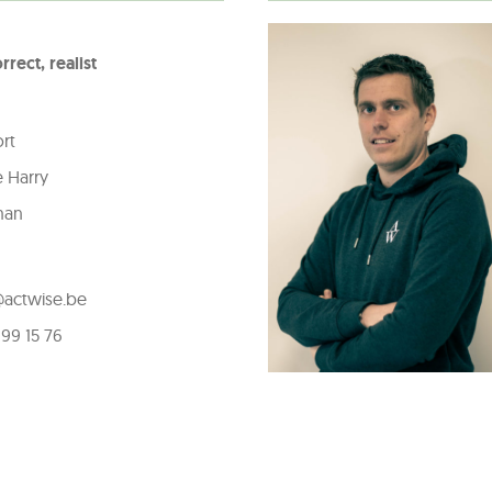
rrect, realist
rt
 Harry
man
actwise.be
99 15 76