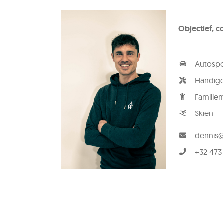
Objectief, co
Autospo
Handige
Familie
Skiën
dennis@
+32 473 