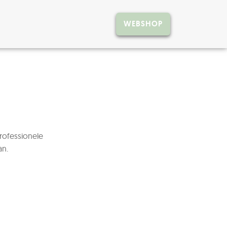
WEBSHOP
rofessionele
an.