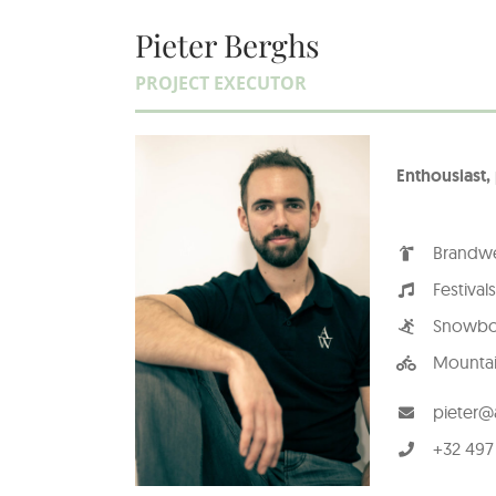
Pieter Berghs
PROJECT EXECUTOR
Enthousiast,
Brandw
Festivals
Snowbo
Mountai
pieter@
+32 497