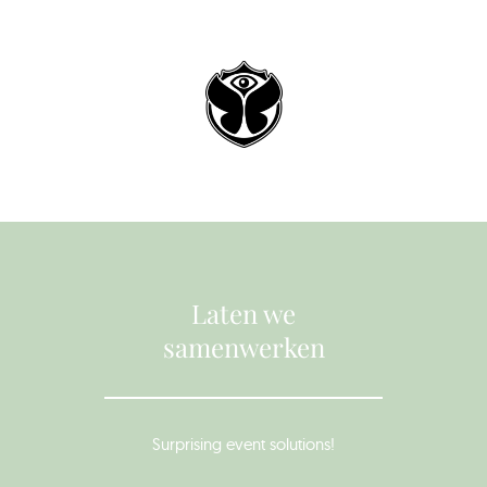
Laten we
samenwerken
Surprising event solutions!