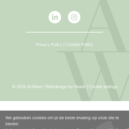
L
I
i
n
n
s
k
t
e
a
d
g
Cookie Policy
Privacy Policy
|
i
r
n
a
-
m
i
n
© 2026 ActWise | Webdesign by
Headr
|
Cookie settings
We gebruiken cookies om je de beste ervaring op onze site te
bieden.